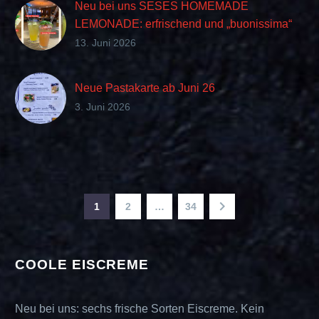
Neu bei uns SESES HOMEMADE
LEMONADE: erfrischend und „buonissima“
im Geschmack
13. Juni 2026
Neue Pastakarte ab Juni 26
3. Juni 2026
1
2
…
34
COOLE EISCREME
Neu bei uns: sechs frische Sorten Eiscreme. Kein