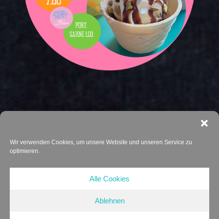
Wir verwenden Cookies, um unsere Website und unseren Service zu
optimieren.
Alle Cookies
© Copyright 2026 millegradi.de • Website by
werbestoff.de
–
Ablehnen
Caré Anke & Agazio GbR