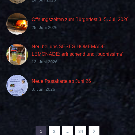
14. Juli 2026
Öffnungszeiten zum Bürgerfest 3.-5. Juli 2026
25. Juni 2026
Neu bei uns SESES HOMEMADE
LEMONADE: erfrischend und „buonissima“
im Geschmack
13. Juni 2026
Neue Pastakarte ab Juni 26
3. Juni 2026
1
2
…
34