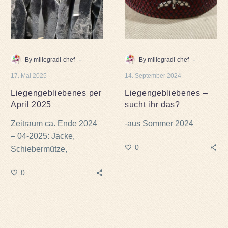
das?
-
-
By millegradi-chef
By millegradi-chef
17. Mai 2025
14. September 2024
Liegengebliebenes per
Liegengebliebenes –
April 2025
sucht ihr das?
Zeitraum ca. Ende 2024
-aus Sommer 2024
– 04-2025: Jacke,
0
Schiebermütze,
Sweatshirt, mehrere
0
Schals (hängen schon
länger)