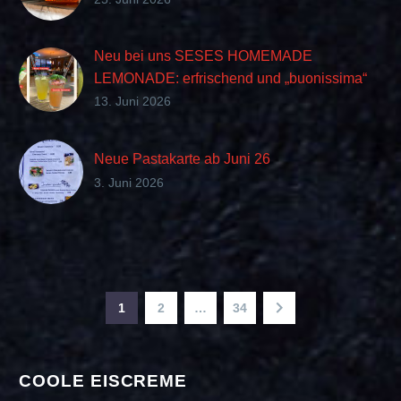
Neu bei uns SESES HOMEMADE
LEMONADE: erfrischend und „buonissima“
im Geschmack
13. Juni 2026
Neue Pastakarte ab Juni 26
3. Juni 2026
1
2
…
34
COOLE EISCREME