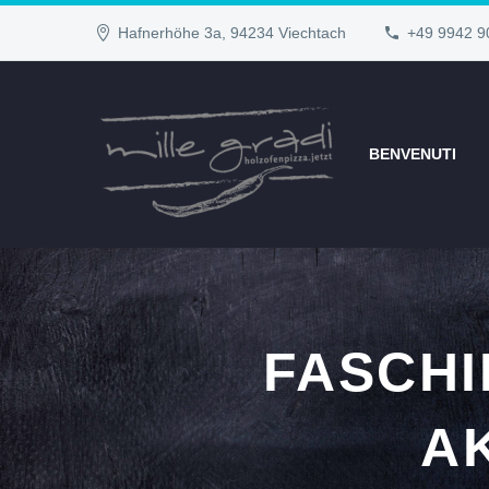
Hafnerhöhe 3a, 94234 Viechtach
+49 9942 9
BENVENUTI
FASCHI
A