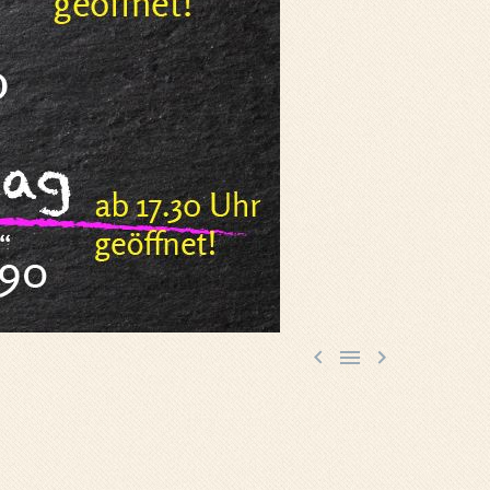


