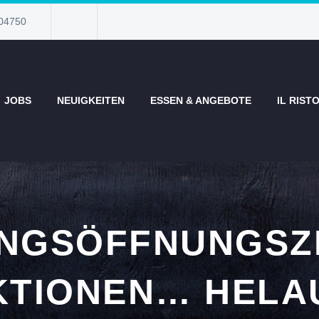
04750
JOBS
NEUIGKEITEN
ESSEN & ANGEBOTE
IL RIST
NGSÖFFNUNGSZ
KTIONEN… HELAU