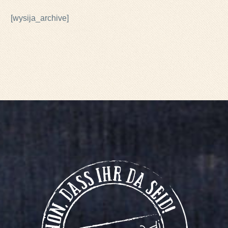
[wysija_archive]