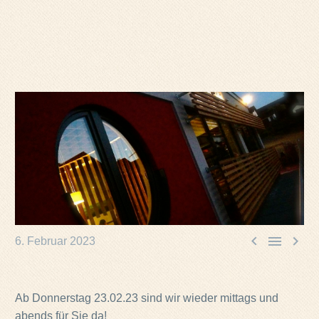



6. Februar 2023
Ab Donnerstag 23.02.23 sind wir wieder mittags und
abends für Sie da!