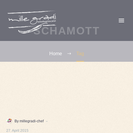
SCHAMOTT
Home
Tag
-
By millegradi-chef
27. April 2015