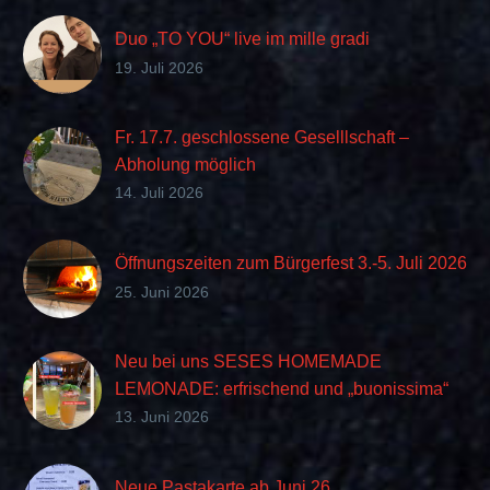
Duo „TO YOU“ live im mille gradi
19. Juli 2026
Fr. 17.7. geschlossene Geselllschaft –
Abholung möglich
14. Juli 2026
Öffnungszeiten zum Bürgerfest 3.-5. Juli 2026
25. Juni 2026
Neu bei uns SESES HOMEMADE
LEMONADE: erfrischend und „buonissima“
im Geschmack
13. Juni 2026
Neue Pastakarte ab Juni 26