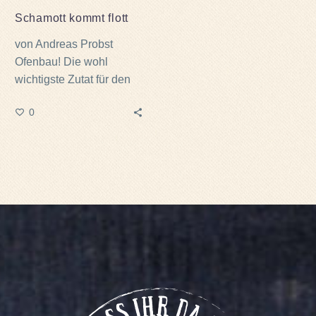
Schamott kommt flott
von Andreas Probst
Ofenbau! Die wohl
wichtigste Zutat für den
Pizzaofen!
0